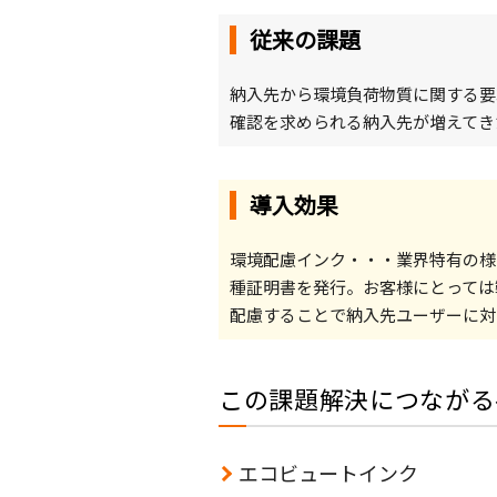
セルフナンバラー（SI2）
イ
従来の課題
カウンター機能で印字抜け防止
ミニコラム
新ロールマーカー
エ
納入先から環境負荷物質に関する要
用途に応じて印字内容を簡単に変更可能！
確認を求められる納入先が増えてき
スタンプローラー
印
様々な材質に1種類のインクで印字
最適インクの選び方
自動印
エ
ビニールや発泡スチロール、木材、
導入効果
ゴム印簡単装着 マグネット付クッションシ
へ
て、それぞれ最適なインクをご紹介
自動印 極美（きわみ）
環境配慮インク・・・業界特有の様
アルコール付着での印字剥がれが激減
一覧を見る
種証明書を発行。お客様にとっては
配慮することで納入先ユーザーに対
この課題解決につながる
エコビュートインク