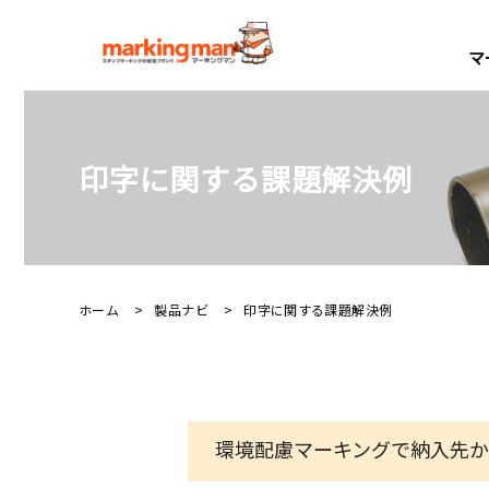
マ
製品紹介
製品ナビ
導入事例
サポートサービス
製造現場を支える2,000種
最適なスタンパーが見つかる
食品業界を中心に、12,00
万全の体制で
印字に関する課題解決例
産業用スタンパー
産業
ご購入の流れ
セルフインカー(SI2)
非
ホーム
製品ナビ
印字に関する課題解決例
セルフインカー(SI2)カウンタ付
浸
業界別利用例を見る
広い印面で複数行の内容を一度で
狭
再購入・消耗部品の購入
食品業界、自動車業界など、業界や
印字し工数削減！
を
デートマーカー
ス
プをご紹介しています。
お問合せ
環境配慮マーキングで納入先
ナンバリングマシン
安
その他の導入事例