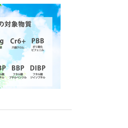
時間50％減
ラックライト）照射で青く蛍光
お客様の問題がどのように課題解決に
業務効率化！
ます。
る
一覧を見る