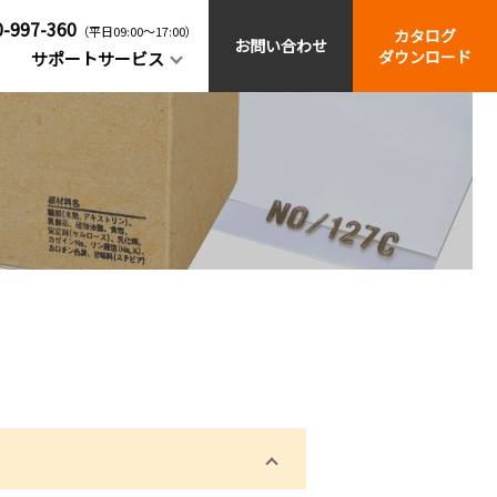
0-997-360
（平日09:00～17:00）
カタログ
お問い合わせ
ダウンロード
サポートサービス
関連製品
よくあるご質問
スタンプ台
ストックホルダー
方
ーの
産業用部品への速乾・強固着印字
はじめての
字ごとに使い勝手の良いスタンプをご紹
マーキングマンセット
ービ