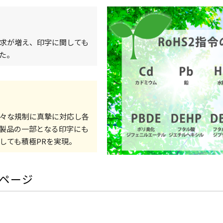
ゴム印組み合わせイメージ
ンク選びの用語集
一度に複数の内容を印字 捺印
用語集
コビュートインク評価テスト
求が増え、印字に関しても
不可視インク UVランプ（ブ
た。
字見本
平面も曲面も印字ができる
印字に関する課題解決例
アロインクをご使用中のお客様
金属など、印字したい素材によっ
マーキングマンの製品を通じ、
ート
同時に複数の箇所を印字する
しています。
つながったのかをご紹介してい
々な規制に真摯に対応し各
一覧を見る
一覧を見
製品の一部となる印字にも
しても積極PRを実現。
ページ