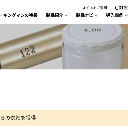
012
よくあるご質問
ーキングマンの特長
製品紹介
製品ナビ
導入事例
類以上のアイテム
！
0社以上への導入実績
お客様をサポート
用スタンプインク
差替式ゴム印
SDS（安全データシート）
ダウンロード
浸透面用スタンダードインク
ユニラバー
透面用スタンダードインク
リブタイプ
目的別スタンパーの選び
小スペースに鮮明で小さい文字
インクパッド内蔵式スタンパ
無料スタンパー
業種別によく使われているスタン
日付やNoなど、印字したい文
印字
使用でスピーディーに印字
ペシャルインク
オーダーメイドゴム印
介しています。
お試しレンタル
（オリジナルゴム印）作成サ
からの信頼を獲得
ス
心のRoHS、ELV対応