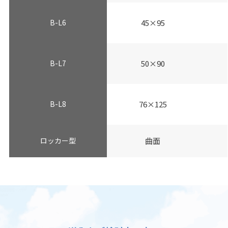
B-L6
45×95
B-L7
50×90
B-L8
76×125
ロッカー型
曲面