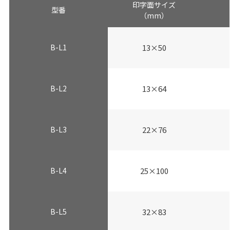
印字面サイズ
型番
（mm）
B-L1
13×50
B-L2
13×64
B-L3
22×76
B-L4
25×100
B-L5
32×83