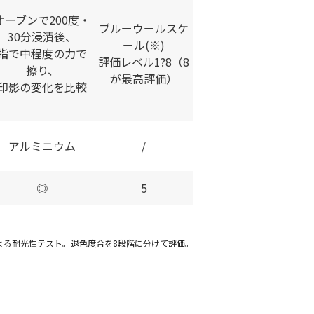
オーブンで200度・
ブルーウールスケ
30分浸漬後、
ール(※)
指で中程度の力で
評価レベル1?8（8
擦り、
が最高評価）
印影の変化を比較
アルミニウム
/
◎
5
による耐光性テスト。退色度合を8段階に分けて評価。