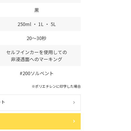
黒
時間50％減
250ml ・ 1L ・ 5L
ラックライト）照射で青く蛍光
20～30秒
お客様の問題がどのように課題解決に
セルフインカーを使用しての
業務効率化！
ます。
非浸透面へのマーキング
る
#200ソルベント
一覧を見る
※ポリエチレンに印字した場合
ート