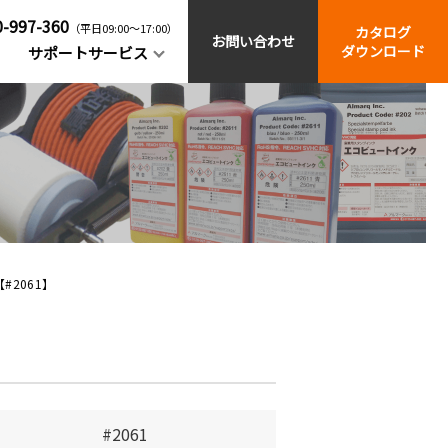
0-997-360
（平日09:00～17:00）
カタログ
お問い合わせ
ダウンロード
サポートサービス
関連製品
よくあるご質問
スタンプ台
2061】
ストックホルダー
方
ーの
産業用部品への速乾・強固着印字
はじめての
字ごとに使い勝手の良いスタンプをご紹
マーキングマンセット
ービ
#2061