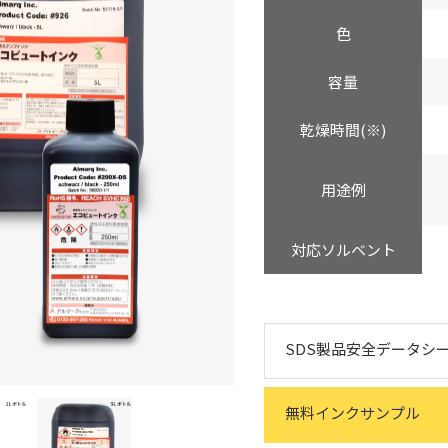
ゴム印組み合わせイメージ
ンク選びの用語集
色
一度に複数の内容を印字 捺印
用語集
コビュートインク評価テスト
容量
不可視インク UVランプ（ブ
字見本
乾燥時間(※)
平面も曲面も印字ができる
印字に関する課題解決例
アロインクをご使用中のお客様
金属など、印字したい素材によっ
マーキングマンの製品を通じ、
ート
同時に複数の箇所を印字する
用途例
しています。
つながったのかをご紹介してい
一覧を見る
一覧を見
対応ソルベント
SDS製品安全データシ
無料インクサンプル