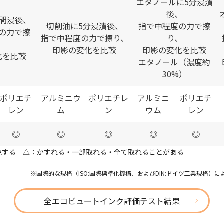
エタノールに5分浸漬
後、
時間浸後、
切削油に5分浸漬後、
指で中程度の力で擦
の力で擦
指で中程度の力で擦り、
り、
、
印影の変化を比較
印影の変化を比較
化を比較
エタノール（濃度約
30%）
ポリエチ
アルミニウ
ポリエチレ
アルミニ
ポリエチ
レン
ム
ン
ウム
レン
◎
◎
◎
◎
◎
色する △：かすれる・一部取れる・全て取れることがある
※国際的な規格（ISO:国際標準化機構、およびDIN:ドイツ工業規格）
全エコビュートインク評価テスト結果