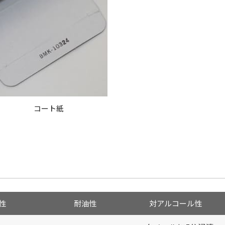
コート紙
性
耐油性
対アルコール性