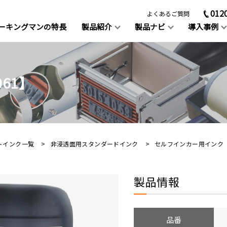
012
よくあるご質問
ーキングマンの特長
製品紹介
製品ナビ
導入事例
類以上のアイテム
！
0社以上への導入実績
お客様をサポート
61】
用スタンプインク
差替式ゴム印
SDS（安全データシート）
ダウンロード
浸透面用スタンダードインク
ユニラバー
トインク一覧
非浸透面用スタンダードインク
セルフインカー用インク【#
透面用スタンダードインク
リブタイプ
目的別スタンパーの選び
小スペースに鮮明で小さい文字
インクパッド内蔵式スタンパ
製品情報
無料スタンパー
業種別によく使われているスタン
日付やNoなど、印字したい文
印字
使用でスピーディーに印字
ペシャルインク
オーダーメイドゴム印
介しています。
お試しレンタル
（オリジナルゴム印）作成サ
ス
心のRoHS、ELV対応
品番