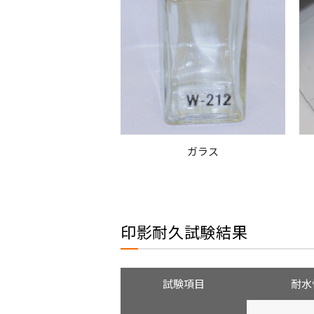
ガラス
印影耐久試験結果
試験項目
耐水