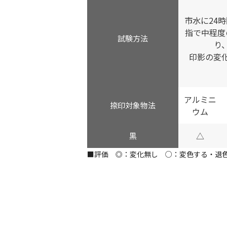
市水に24
指で中程度
試験方法
り
印影の変
アルミニ
捺印対象物法
ウム
△
黒
■評価 ◎：変化無し ○：変色する・退