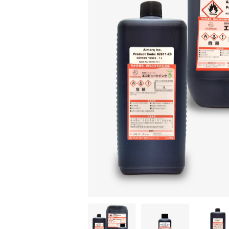
セルフナンバラー（SI2）
イ
カウンター機能で印字抜け防止
ミニコラム
新ロールマーカー
エ
用途に応じて印字内容を簡単に変更可能！
スタンプローラー
印
様々な材質に1種類のインクで印字
最適インクの選び方
自動印
エ
ビニールや発泡スチロール、木材、
ゴム印簡単装着 マグネット付クッションシ
へ
て、それぞれ最適なインクをご紹介
自動印 極美（きわみ）
アルコール付着での印字剥がれが激減
一覧を見る