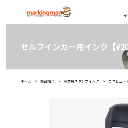
マ
製品紹介
製品ナビ
導入事例
サポートサービス
製造現場を支える2,000種
最適なスタンパーが見つかる
食品業界を中心に、12,00
万全の体制で
セルフインカー用インク【#20
産業用スタンパー
産業
ご購入の流れ
セルフインカー(SI2)
非
ホーム
製品紹介
産業用スタンプインク
エコビュー
セルフインカー(SI2)カウンタ付
浸
業界別利用例を見る
広い印面で複数行の内容を一度で
狭
再購入・消耗部品の購入
食品業界、自動車業界など、業界や
印字し工数削減！
を
デートマーカー
ス
プをご紹介しています。
お問合せ
ナンバリングマシン
安
その他の導入事例