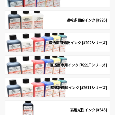
遅乾多目的インク [#926]
浸透面用速乾インク [#202シリーズ]
浸透面専用インク [#221Tシリーズ]
超速乾顔料インク [#2611シリーズ]
高耐光性インク [#545]